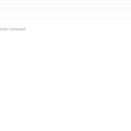
 time I comment.
an.com.co