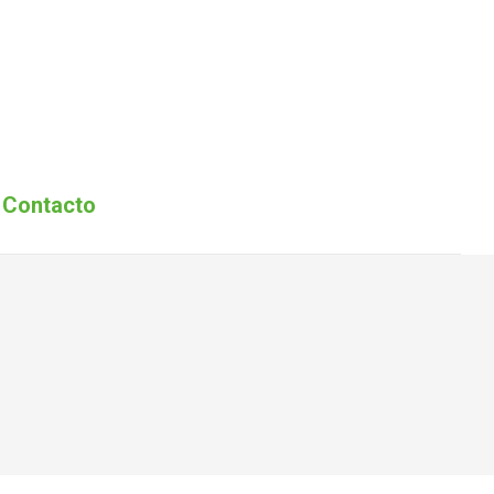
encion 2026
Asociados
Eventos
Contacto
Contacto