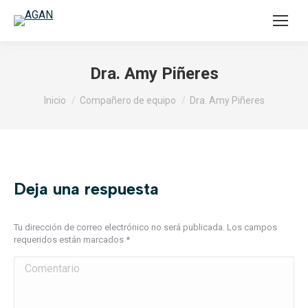
Dra. Amy Piñeres
Estás aquí:
Inicio
Compañero de equipo
Dra. Amy Piñeres
Deja una respuesta
Tu dirección de correo electrónico no será publicada. Los campos
requeridos están marcados
*
Comentario