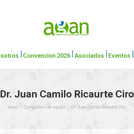
Inicio
Nosotros
Conv
sotros
Convencion 2026
Asociados
Eventos
Dr. Juan Camilo Ricaurte Ciro
Estás aquí:
Inicio
Compañero de equipo
Dr. Juan Camilo Ricaurte Ciro