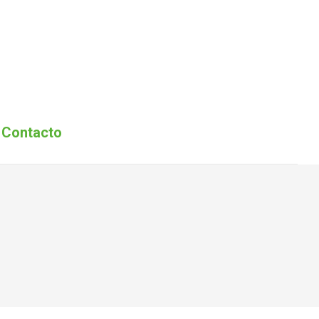
encion 2026
Asociados
Eventos
Contacto
Contacto