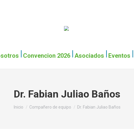
Inicio
Nosotros
Conv
sotros
Convencion 2026
Asociados
Eventos
Dr. Fabian Juliao Baños
Estás aquí:
Inicio
Compañero de equipo
Dr. Fabian Juliao Baños