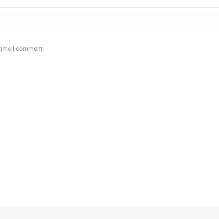
 time I comment.
an.com.co