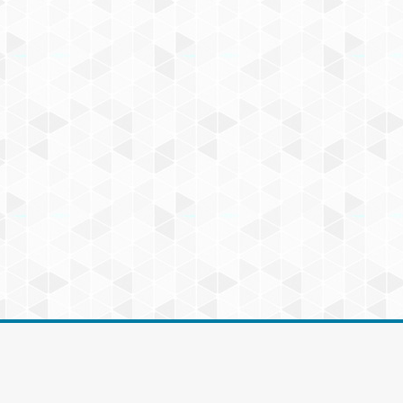
Contacto: Tel: 315 4506571
-
Email: contacto@ag